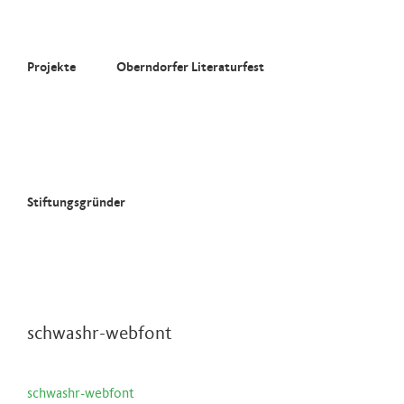
Zum
Inhalt
springen
Projekte
Oberndorfer Literaturfest
Stiftungsgründer
schwashr-webfont
schwashr-webfont