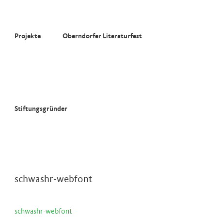
Zum
Inhalt
springen
Projekte
Oberndorfer Literaturfest
Stiftungsgründer
schwashr-webfont
schwashr-webfont