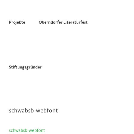
Zum
Inhalt
springen
Projekte
Oberndorfer Literaturfest
Stiftungsgründer
schwabsb-webfont
schwabsb-webfont