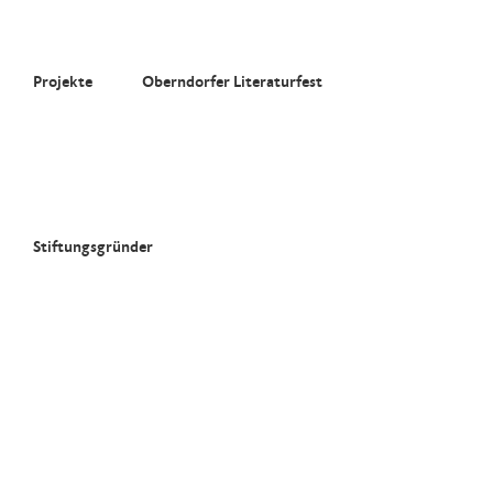
Zum
Inhalt
springen
Projekte
Oberndorfer Literaturfest
Stiftungsgründer