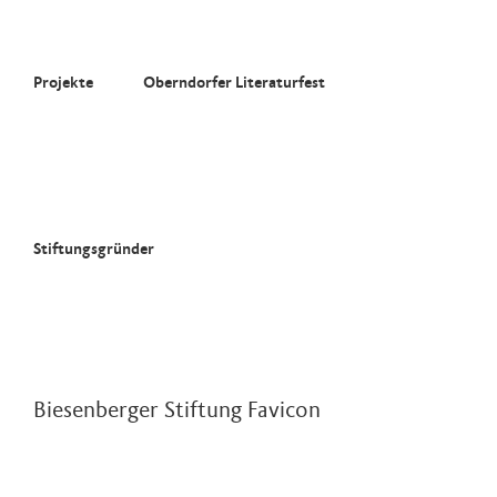
Zum
Inhalt
springen
Projekte
Oberndorfer Literaturfest
Stiftungsgründer
Biesenberger Stiftung Favicon